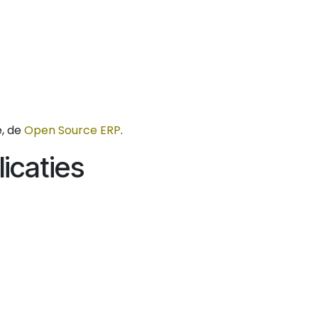
en
Productie
Realisaties
Contact
Afs
e, de
Open Source ERP
.
icaties