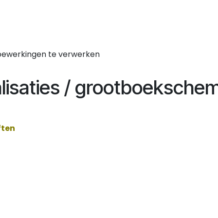
 bewerkingen te verwerken
alisaties / grootboeksche
ften