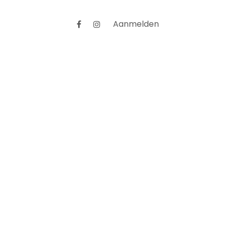
Aanmelden
praak
Tutorials
Dashboard