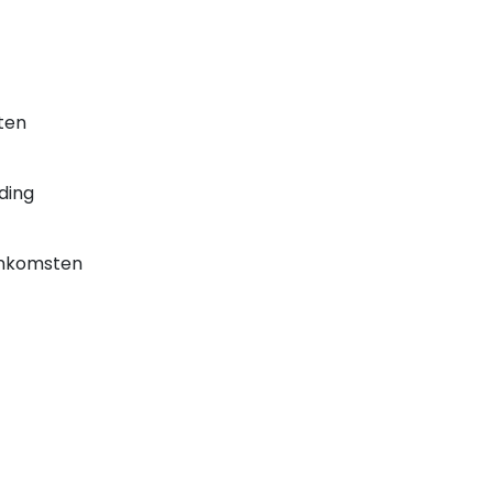
iten
ding
enkomsten