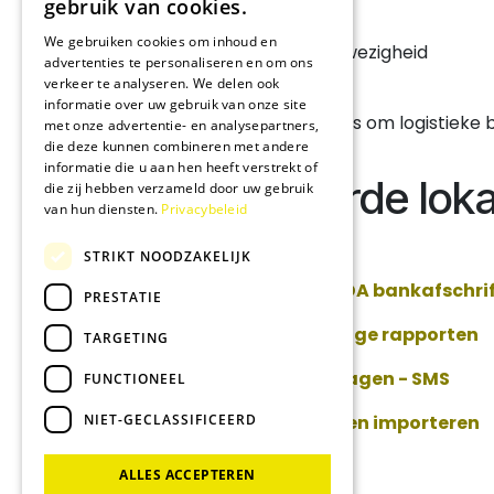
gebruik van cookies.
Aanwezigheid
We gebruiken cookies om inhoud en
Traceer werknemer aanwezigheid
advertenties te personaliseren en om ons
verkeer te analyseren. We delen ook
Barcode
informatie over uw gebruik van onze site
Gebruik barcode scanners om logistieke
met onze advertentie- en analysepartners,
die deze kunnen combineren met andere
informatie die u aan hen heeft verstrekt of
Geïnstalleerde lok
die zij hebben verzameld door uw gebruik
van hun diensten.
Privacybeleid
België - Boekhouding
STRIKT NOODZAKELIJK
België - Importeren CODA bankafschri
PRESTATIE
België - Boekhoudkundige rapporten
TARGETING
België - Boekhoudverslagen - SMS
FUNCTIONEEL
NIET-GECLASSIFICEERD
België - SODA-bestanden importeren
ALLES ACCEPTEREN